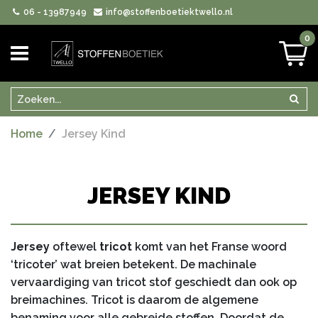
06 - 13987949
info@stoffenboetiektwello.nl
0
Zoeken
Zoek
Home
Jersey Kind
JERSEY KIND
Jersey
oftewel
tricot
komt van het Franse woord
‘tricoter’ wat breien betekent. De machinale
vervaardiging van tricot stof geschiedt dan ook op
breimachines. Tricot is daarom de algemene
benaming voor alle gebreide stoffen. Doordat de