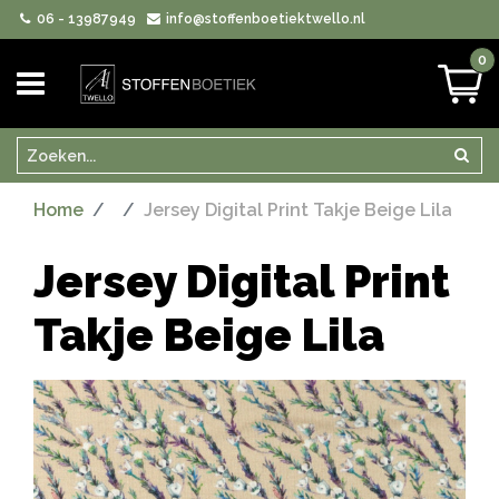
06 - 13987949
info@stoffenboetiektwello.nl
0
Zoeken
Zoek
Home
Jersey Digital Print Takje Beige Lila
Jersey Digital Print
Takje Beige Lila