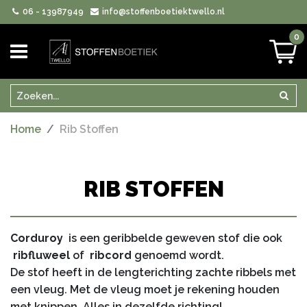
06 - 13987949
info@stoffenboetiektwello.nl
0
Zoeken
Zoek
Home
Rib Stoffen
RIB STOFFEN
Corduroy
is een geribbelde geweven stof die ook
ribfluweel
of
ribcord
genoemd wordt.
De stof heeft in de lengterichting zachte ribbels met
een vleug.
Met de vleug moet je rekening houden
met knippen.
Alles in dezelfde richting!