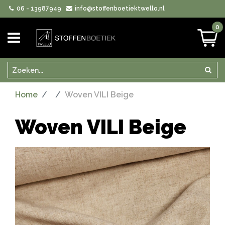
06 - 13987949
info@stoffenboetiektwello.nl
0
Zoeken
Zoek
Home
Woven VILI Beige
Woven VILI Beige