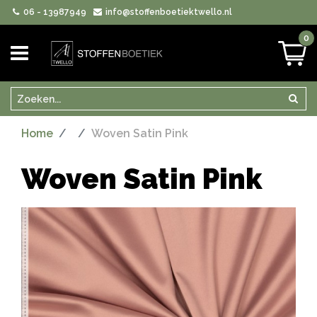
06 - 13987949
info@stoffenboetiektwello.nl
0
Zoeken
Zoek
Home
Woven Satin Pink
Woven Satin Pink