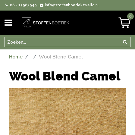
06 - 13987949
info@stoffenboetiektwello.nl
0
Zoeken
Zoek
Home
Wool Blend Camel
Wool Blend Camel