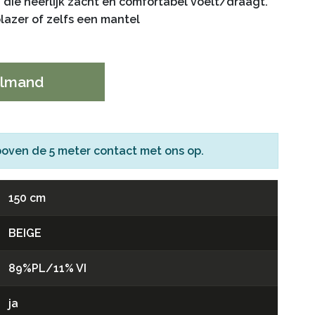
die heerlijk zacht en comfortabel voelt/draagt.
blazer of zelfs een mantel
elmand
boven de 5 meter
contact
met ons op.
150 cm
BEIGE
89%PL/11% VI
ja