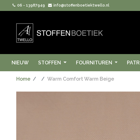
06 - 13987949
info@stoffenboetiektwello.nl
NIEUW
STOFFEN
FOURNITUREN
PAT
Home
Warm Comfort Warm Beige