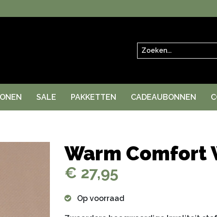
Zoeken
RONEN
SALE
PAKKETTEN
CADEAUBONNEN
C
Warm Comfort 
€ 27,95
Op voorraad