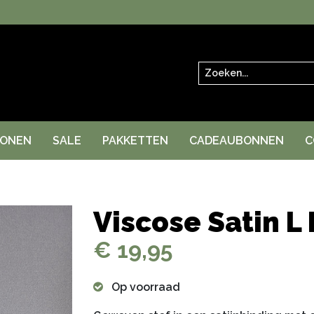
Zoeken
RONEN
SALE
PAKKETTEN
CADEAUBONNEN
C
Viscose Satin L
€ 19,95
Op voorraad