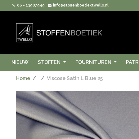
06 - 13987949
info@stoffenboetiektwello.nl
NIEUW
STOFFEN
FOURNITUREN
PAT
Home
Viscose Satin L Blue 25