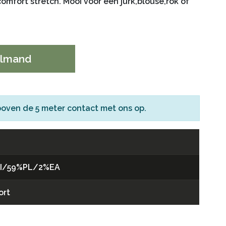
omfort stretch. Mooi voor een jurk,blouse,rok of
elmand
boven de 5 meter
contact
met ons op.
I/59%PL/2%EA
ort