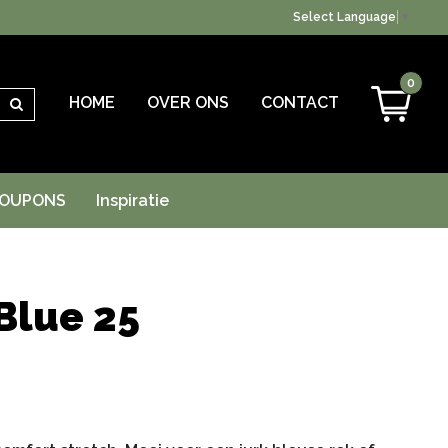
Select Language
▼
0
HOME
OVER ONS
CONTACT
Zoeken
OUPONS
Inspiratie
 Blue 25