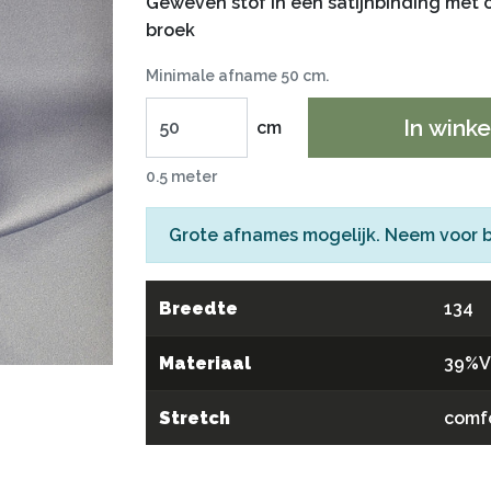
Geweven stof in een satijnbinding met c
broek
Minimale afname 50 cm.
In wink
cm
0.5 meter
Grote afnames mogelijk. Neem voor 
Breedte
134
Materiaal
39%V
Stretch
comf