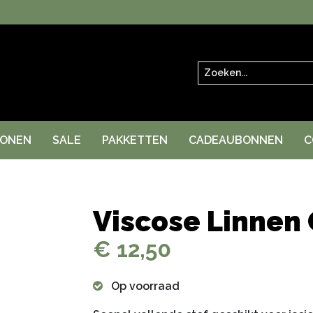
Zoeken
RONEN
SALE
PAKKETTEN
CADEAUBONNEN
C
Viscose Linnen
€ 12,50
Op voorraad