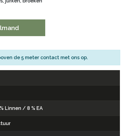
es, jurken, broeken
elmand
boven de 5 meter
contact
met ons op.
 % Linnen / 8 % EA
ctuur