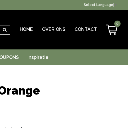
Select Language
▼
0
HOME
OVER ONS
CONTACT
Zoeken
OUPONS
Inspiratie
 Orange