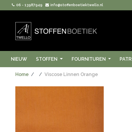
06 - 13987949
info@stoffenboetiektwello.nl
NIEUW
STOFFEN
FOURNITUREN
PAT
Home
Viscose Linnen Orange