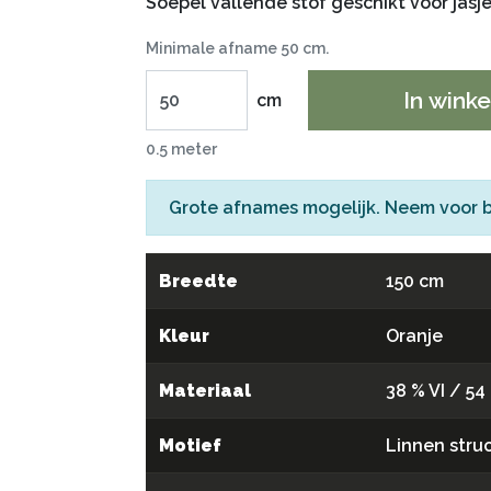
Soepel vallende stof geschikt voor jasj
Minimale afname 50 cm.
In wink
cm
0.5 meter
Grote afnames mogelijk. Neem voor 
Breedte
150 cm
Kleur
Oranje
Materiaal
38 % VI / 54
Motief
Linnen stru