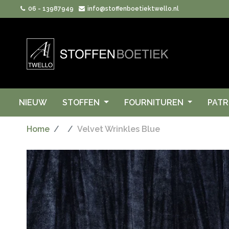
06 - 13987949
info@stoffenboetiektwello.nl
NIEUW
STOFFEN
FOURNITUREN
PAT
Home
Velvet Wrinkles Blue