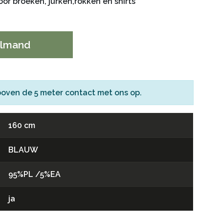
oor broeken, jurken,rokken en shirts
elmand
boven de 5 meter
contact
met ons op.
160 cm
BLAUW
95%PL /5%EA
ja