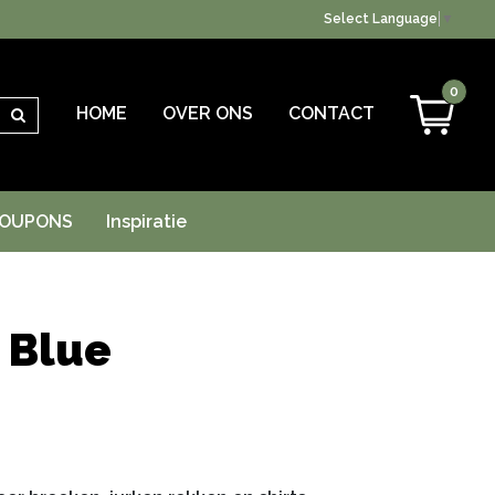
Select Language
▼
0
HOME
OVER ONS
CONTACT
Zoeken
OUPONS
Inspiratie
 Blue