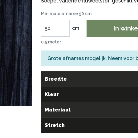
Soepel vallende fluweelstof, geschikt v
Minimale afname 50 cm.
In wink
cm
0.5 meter
Grote afnames mogelijk. Neem voor 
Breedte
Kleur
Materiaal
Stretch