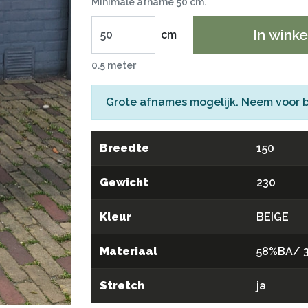
Minimale afname 50 cm.
In wink
cm
0.5 meter
Grote afnames mogelijk. Neem voor 
Breedte
150
Gewicht
230
Kleur
BEIGE
Materiaal
58%BA/ 
Stretch
ja