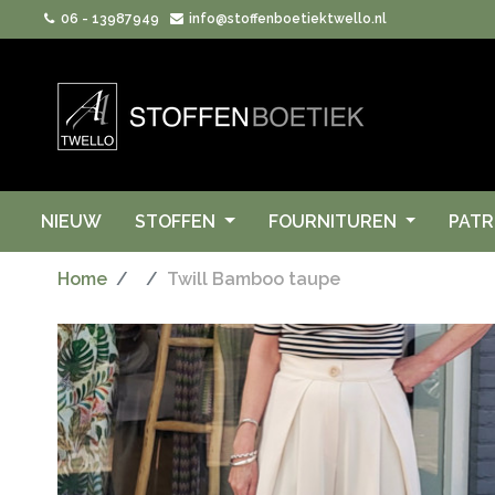
06 - 13987949
info@stoffenboetiektwello.nl
NIEUW
STOFFEN
FOURNITUREN
PAT
Home
Twill Bamboo taupe