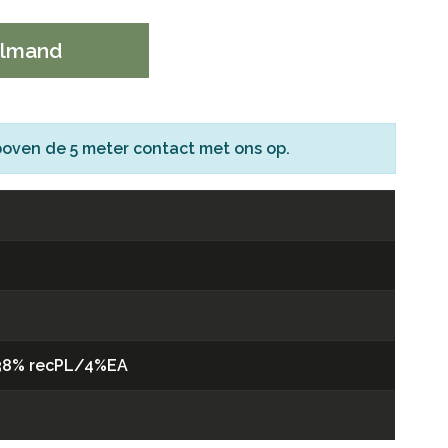
elmand
boven de 5 meter
contact
met ons op.
38% recPL/4%EA