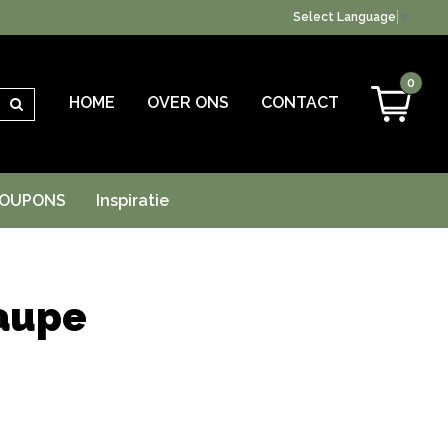
Select Language
▼
0
HOME
OVER ONS
CONTACT
Zoeken
OUPONS
Inspiratie
aupe