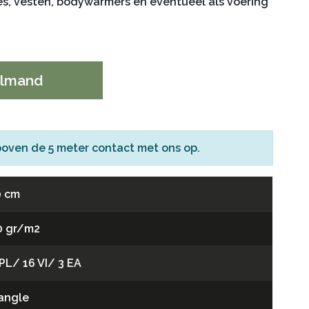
jes, vesten, bodywarmers en eventueel als voering
elmand
boven de 5 meter
contact
met ons op.
0 cm
0 gr/m2
PL/ 16 VI/ 3 EA
iangle