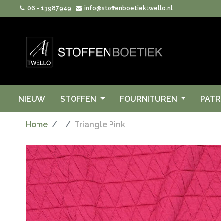
06 - 13987949
info@stoffenboetiektwello.nl
NIEUW
STOFFEN
FOURNITUREN
PAT
Home
Triangle Pink