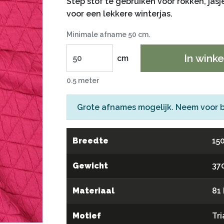
Step stof te gebruiken voor rokken, jas
voor een lekkere winterjas.
Minimale afname 50 cm.
In wink
cm
0.5 meter
Grote afnames mogelijk. Neem voor 
Breedte
15
Gewicht
37
Materiaal
81 
Motief
Tr