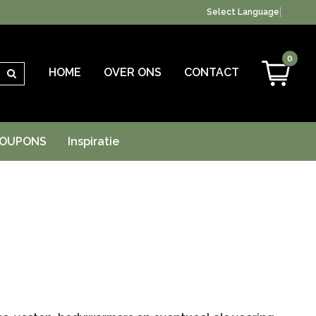
Select Language
▼
0
HOME
OVER ONS
CONTACT
Zoeken
OUPONS
Inspiratie