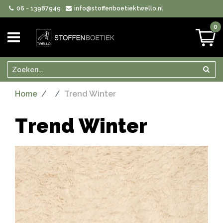
06 - 13987949
info@stoffenboetiektwello.nl
0
Zoeken
Zoek
Home
Trend Winter
Trend Winter