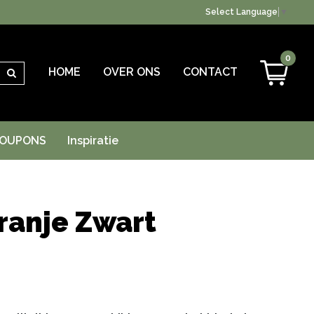
Select Language
▼
0
HOME
OVER ONS
CONTACT
Zoeken
OUPONS
Inspiratie
ranje Zwart