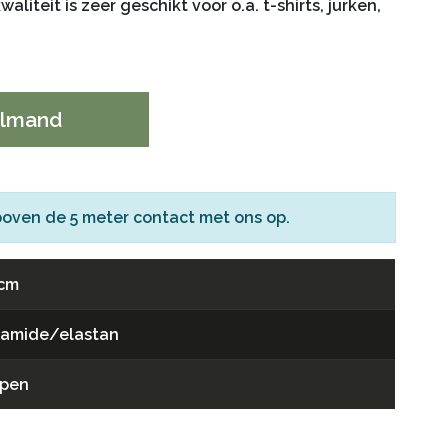
liteit is zeer geschikt voor o.a. t-shirts, jurken,
elmand
boven de 5 meter
contact
met ons op.
 cm
yamide/elastan
epen