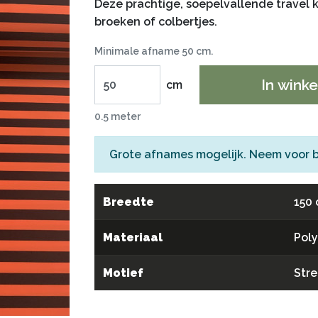
Deze prachtige, soepelvallende travel kwa
broeken of colbertjes.
Minimale afname 50 cm.
In wink
cm
0.5 meter
Grote afnames mogelijk. Neem voor 
Breedte
150
Materiaal
Pol
Motief
Str