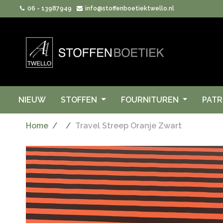
06 - 13987949
info@stoffenboetiektwello.nl
NIEUW
STOFFEN
FOURNITUREN
PAT
Home
Travel Streep Oranje Zwart