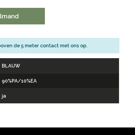
elmand
boven de 5 meter
contact
met ons op.
BLAUW
90%PA/10%EA
ja