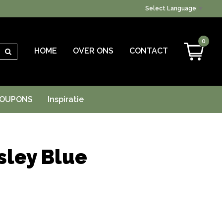
Select Language
▼
0
HOME
OVER ONS
CONTACT
Zoeken
OUPONS
Inspiratie
sley Blue