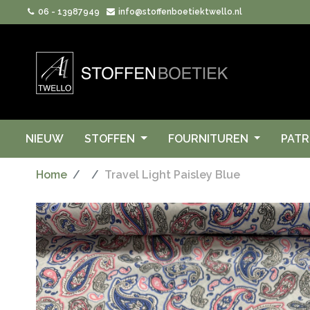
06 - 13987949
info@stoffenboetiektwello.nl
NIEUW
STOFFEN
FOURNITUREN
PAT
Home
Travel Light Paisley Blue