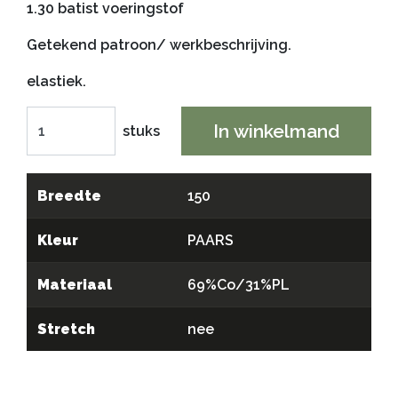
1.30 batist voeringstof
Getekend patroon/ werkbeschrijving.
elastiek.
In winkelmand
stuks
Breedte
150
Kleur
PAARS
Materiaal
69%Co/31%PL
Stretch
nee