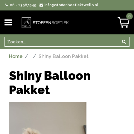
06 - 13987949
info@stoffenboetiektwello.nl
0
Zoeken
Zoek
Home
Shiny Balloon Pakket
Shiny Balloon
Pakket