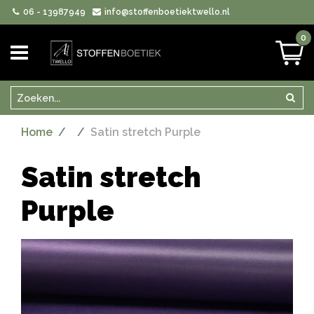
06 - 13987949
info@stoffenboetiektwello.nl
0
Zoeken
Zoek
Home
Satin stretch Purple
Satin stretch
Purple