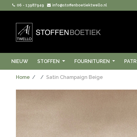
06 - 13987949
info@stoffenboetiektwello.nl
NIEUW
STOFFEN
FOURNITUREN
PAT
Home
Satin Champaign Beige