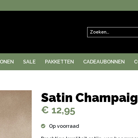
Zoeken
RONEN
SALE
PAKKETTEN
CADEAUBONNEN
C
Satin Champaig
€ 12,95
Op voorraad