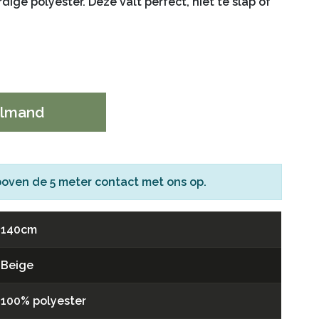
ige polyester. Deze valt perfect, niet te slap of
elmand
boven de 5 meter
contact
met ons op.
140cm
Beige
100% polyester