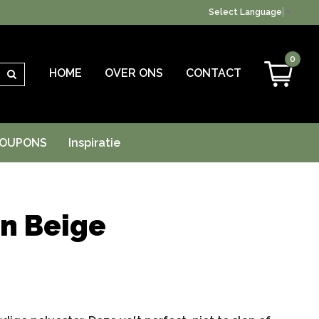
Select Language
▼
0
HOME
OVER ONS
CONTACT
Zoeken
OUPONS
Inspiratie
n Beige