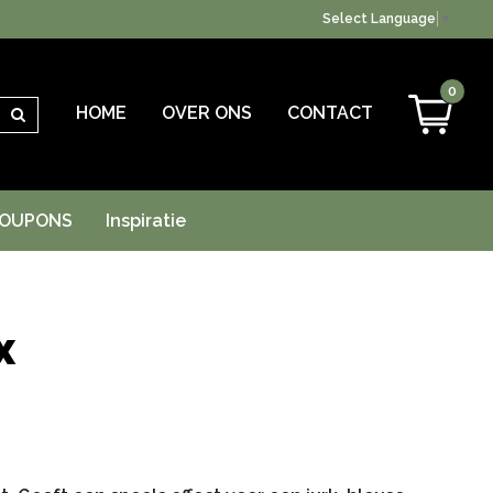
Select Language
▼
0
HOME
OVER ONS
CONTACT
Zoeken
OUPONS
Inspiratie
x