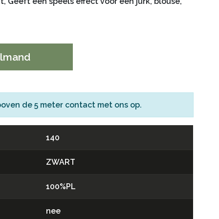
, Geeft een speels effect voor een jurk, blouse,
elmand
boven de 5 meter
contact
met ons op.
140
ZWART
100%PL
nee