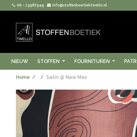
06 - 13987949
info@stoffenboetiektwello.nl
NIEUW
STOFFEN
FOURNITUREN
PAT
Home
Satin @ New Max