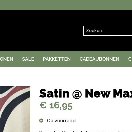
Zoeken
RONEN
SALE
PAKKETTEN
CADEAUBONNEN
C
Satin @ New Ma
€ 16,95
Op voorraad