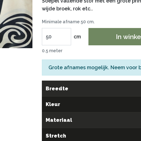
Soepel vallende stof met een grote print
wijde broek, rok etc..
Minimale afname 50 cm.
In wink
cm
0.5 meter
Grote afnames mogelijk. Neem voor 
Breedte
Kleur
Materiaal
Stretch