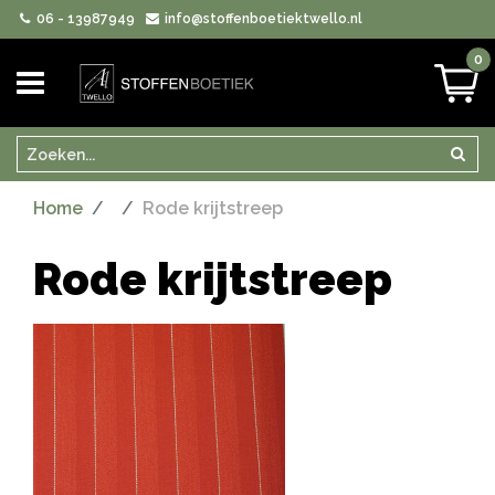
06 - 13987949
info@stoffenboetiektwello.nl
0
Zoeken
Zoek
Home
Rode krijtstreep
Rode krijtstreep