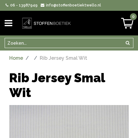
06 - 13987949
info@stoffenboetiektwello.nl
0
Zoeken
Zoek
Home
Rib Jersey Smal Wit
Rib Jersey Smal
Wit