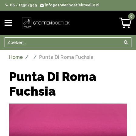
06 - 13987949
info@stoffenboetiektwello.nl
0
Zoeken
Zoek
Home
Punta Di Roma Fuchsia
Punta Di Roma
Fuchsia