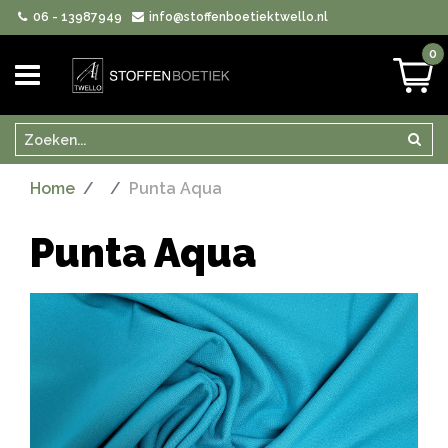
06 - 13987949
info@stoffenboetiektwello.nl
0
Zoeken
Zoek
Home
Punta Aqua
Punta Aqua