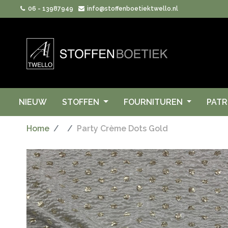
06 - 13987949
info@stoffenboetiektwello.nl
NIEUW
STOFFEN
FOURNITUREN
PAT
Home
Party Crème Dots Gold