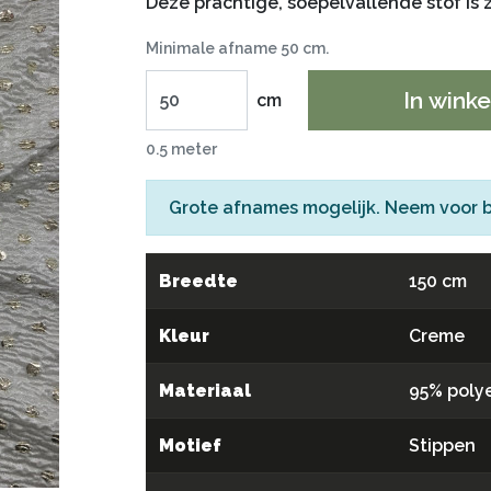
Deze prachtige, soepelvallende stof is z
Minimale afname 50 cm.
In wink
cm
0.5 meter
Grote afnames mogelijk. Neem voor 
Breedte
150 cm
Kleur
Creme
Materiaal
95% poly
Motief
Stippen