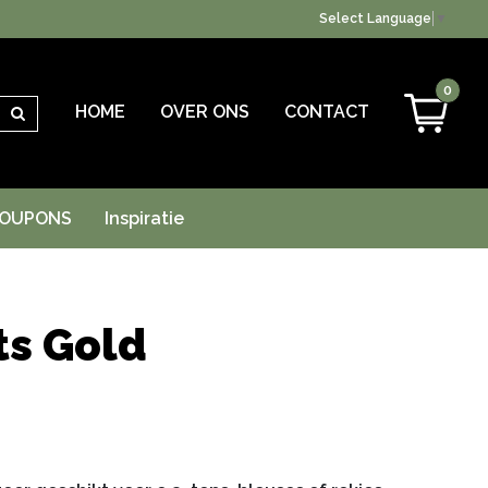
Select Language
▼
0
HOME
OVER ONS
CONTACT
Zoeken
OUPONS
Inspiratie
ts Gold