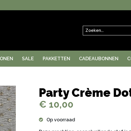
Zoeken
RONEN
SALE
PAKKETTEN
CADEAUBONNEN
C
Party Crème Do
€ 10,00
Op voorraad