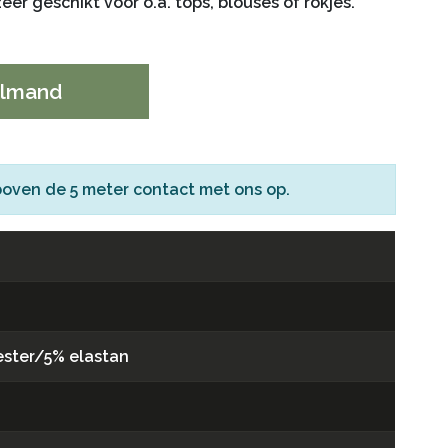
eer geschikt voor o.a. tops, blouses of rokjes.
elmand
boven de 5 meter
contact
met ons op.
ester/5% elastan