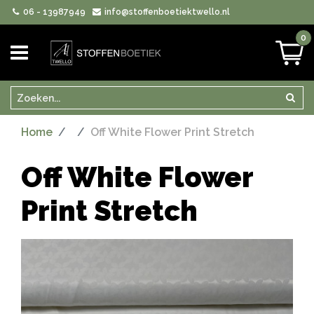
06 - 13987949
info@stoffenboetiektwello.nl
0
Zoeken
Zoek
Home
Off White Flower Print Stretch
Off White Flower
Print Stretch