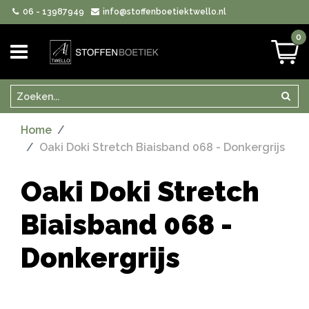
06 - 13987949
info@stoffenboetiektwello.nl
0
Zoeken
Zoek
Home
Oaki Doki Stretch Biaisband 068 - Donkergrijs
Oaki Doki Stretch
Biaisband 068 -
Donkergrijs