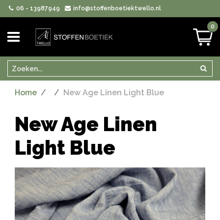
06 - 13987949
info@stoffenboetiektwello.nl
0
Zoeken
Zoek
Home
New Age Linen Light Blue
New Age Linen
Light Blue