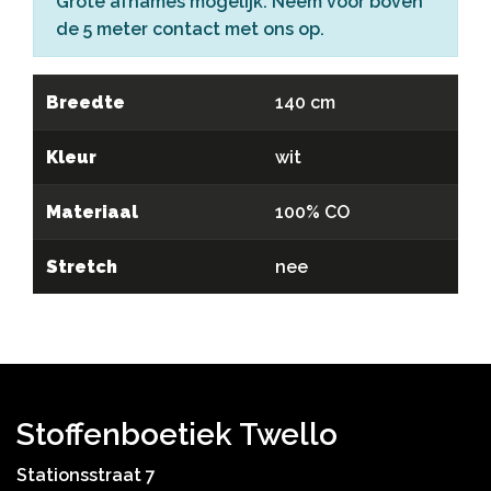
Grote afnames mogelijk. Neem voor boven
de 5 meter
contact
met ons op.
Breedte
140 cm
Kleur
wit
Materiaal
100% CO
Stretch
nee
Stoffenboetiek Twello
Stationsstraat 7