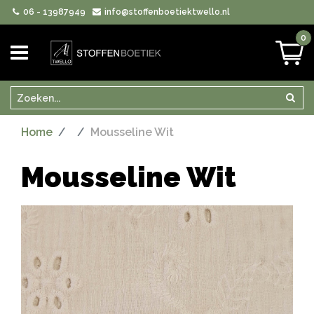
06 - 13987949
info@stoffenboetiektwello.nl
0
Zoeken
Zoek
Home
Mousseline Wit
Mousseline Wit