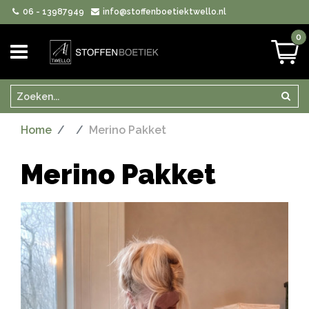
06 - 13987949
info@stoffenboetiektwello.nl
0
Zoeken
Zoek
Home
Merino Pakket
Merino Pakket