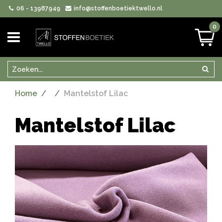
06 - 13987949
info@stoffenboetiektwello.nl
0
Zoeken
Zoek
Home
Mantelstof Lilac
Mantelstof Lilac