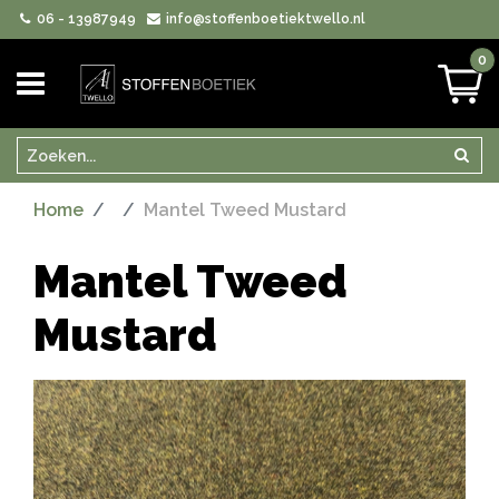
06 - 13987949
info@stoffenboetiektwello.nl
0
Zoeken
Zoek
Home
Mantel Tweed Mustard
Mantel Tweed
Mustard