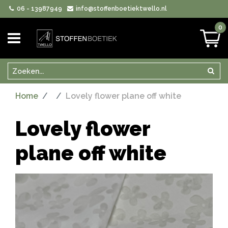
06 - 13987949
info@stoffenboetiektwello.nl
0
Zoeken
Zoek
Home
Lovely flower plane off white
Lovely flower
plane off white