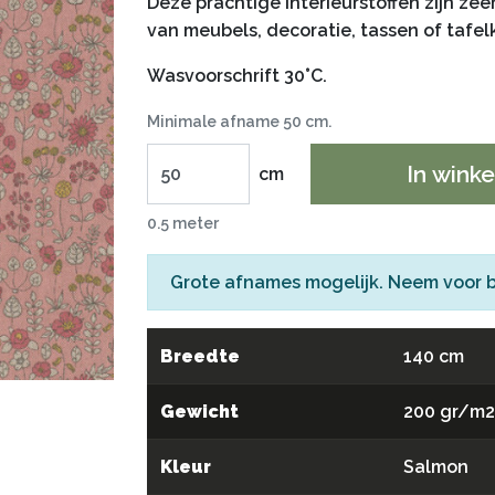
Deze prachtige interieurstoffen zijn zee
van meubels, decoratie, tassen of tafel
Wasvoorschrift 30°C.
Minimale afname 50 cm.
In wink
cm
0.5 meter
Grote afnames mogelijk. Neem voor 
Breedte
140 cm
Gewicht
200 gr/m
Kleur
Salmon