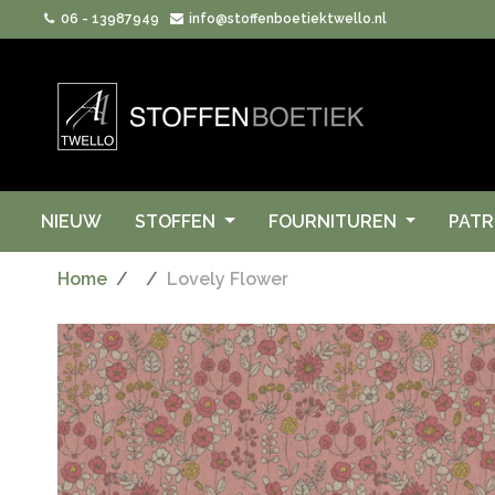
06 - 13987949
info@stoffenboetiektwello.nl
NIEUW
STOFFEN
FOURNITUREN
PAT
Home
Lovely Flower