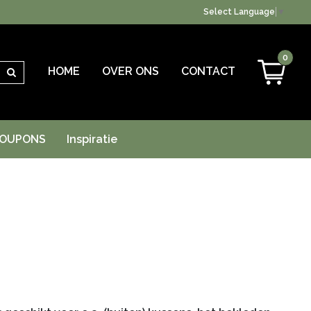
Select Language
▼
0
HOME
OVER ONS
CONTACT
Zoeken
OUPONS
Inspiratie