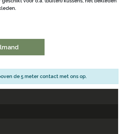
r geschikt voor o.a. (buiten) kussens, het bekleden
kleden.
elmand
boven de 5 meter
contact
met ons op.
2