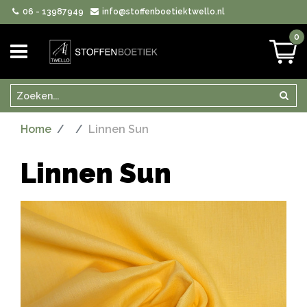
06 - 13987949
info@stoffenboetiektwello.nl
0
Zoeken
Zoek
Home
Linnen Sun
Linnen Sun