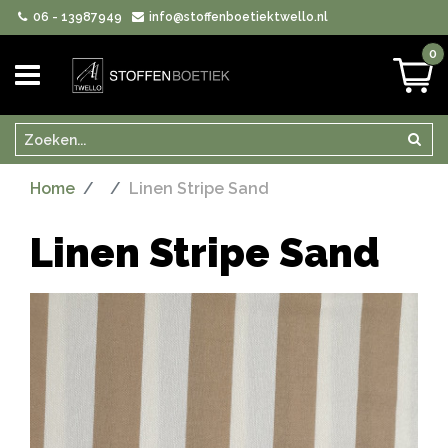
06 - 13987949
info@stoffenboetiektwello.nl
0
Zoeken
Zoek
Home
Linen Stripe Sand
Linen Stripe Sand