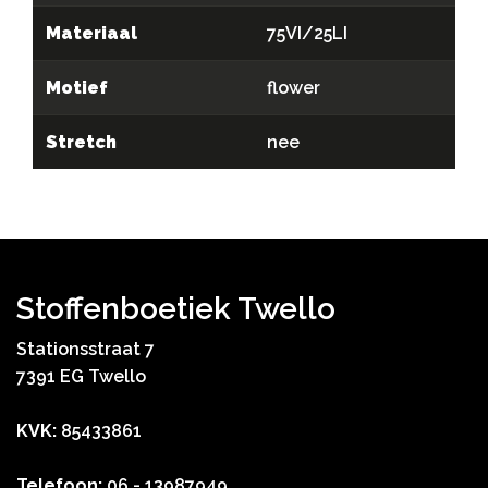
Materiaal
75VI/25LI
Motief
flower
Stretch
nee
Stoffenboetiek Twello
Stationsstraat 7
7391 EG Twello
KVK:
85433861
Telefoon:
06 - 13987949