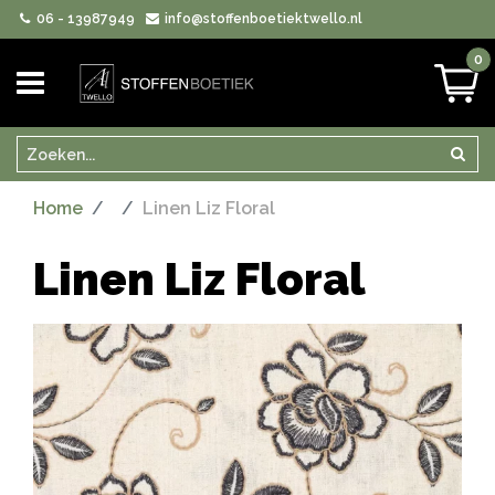
06 - 13987949
info@stoffenboetiektwello.nl
0
Zoeken
Zoek
Home
Linen Liz Floral
Linen Liz Floral