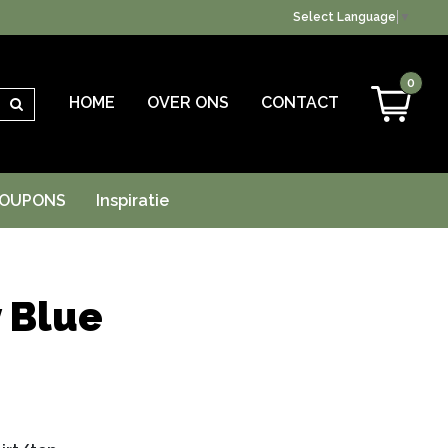
Select Language
▼
0
HOME
OVER ONS
CONTACT
Zoeken
OUPONS
Inspiratie
 Blue