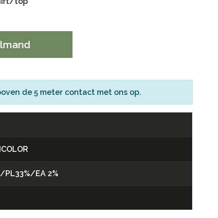
hirt/top
elmand
boven de 5 meter
contact
met ons op.
ICOLOR
%/PL33%/EA 2%