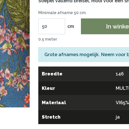
Soepel vallend breisel, mooi voor een s
Minimale afname 50 cm.
In wink
cm
0.5 meter
Grote afnames mogelijk. Neem voor 
Breedte
146
Kleur
MULT
Materiaal
VI65
Stretch
ja