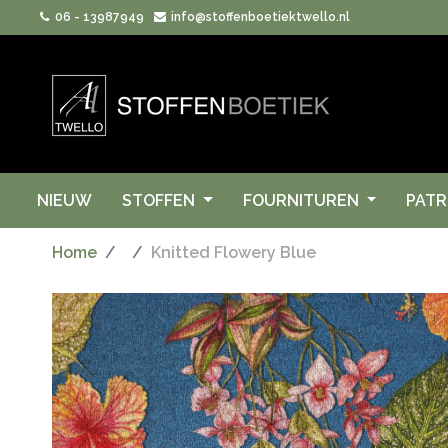
06 - 13987949
info@stoffenboetiektwello.nl
NIEUW
STOFFEN
FOURNITUREN
PAT
Home
Knitted Flowery Blue