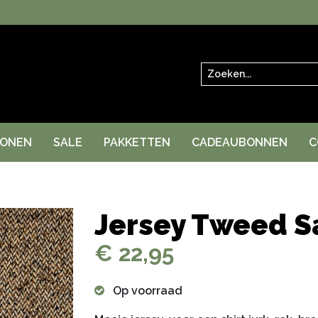
Zoeken
RONEN
SALE
PAKKETTEN
CADEAUBONNEN
C
Jersey Tweed S
€ 22,95
Op voorraad