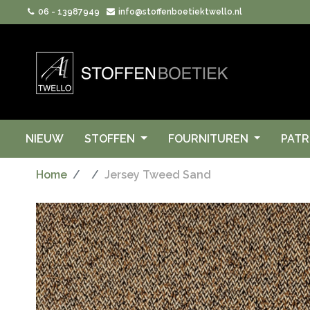
06 - 13987949
info@stoffenboetiektwello.nl
NIEUW
STOFFEN
FOURNITUREN
PAT
Home
Jersey Tweed Sand