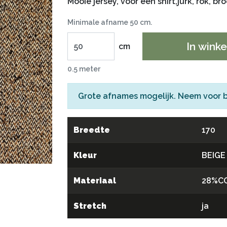
Mooie jersey, voor een shirt,jurk, rok, br
Minimale afname 50 cm.
In wink
cm
0.5 meter
Grote afnames mogelijk. Neem voor 
Breedte
170
Kleur
BEIGE
Materiaal
28%C
Stretch
ja