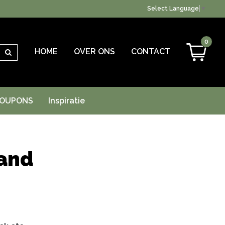
Select Language
▼
0
HOME
OVER ONS
CONTACT
Zoeken
OUPONS
Inspiratie
and