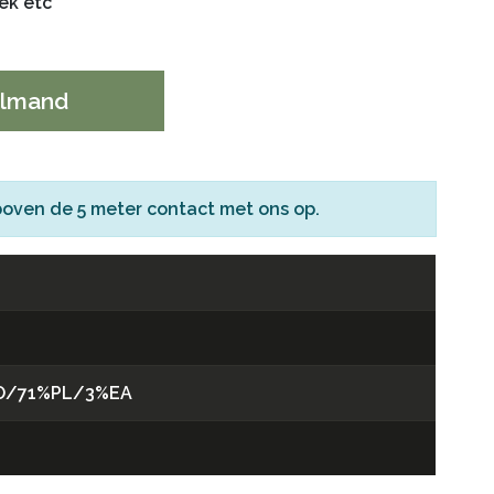
oek etc
elmand
boven de 5 meter
contact
met ons op.
O/71%PL/3%EA