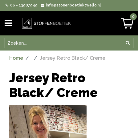
06 - 13987949
info@stoffenboetiektwello.nl
0
Zoeken
Zoek
Home
Jersey Retro Black/ Creme
Jersey Retro
Black/ Creme