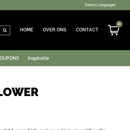
Select Language
▼
0
HOME
OVER ONS
CONTACT
Zoeken
OUPONS
Inspiratie
FLOWER