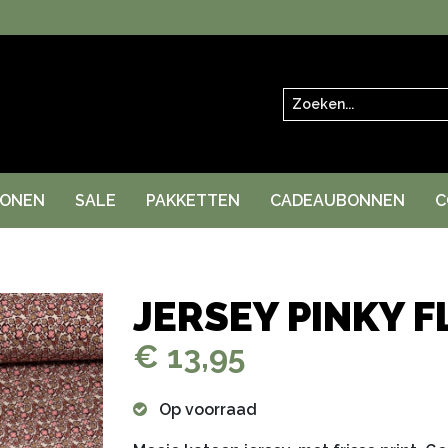
Zoeken
RONEN
SALE
PAKKETTEN
CADEAUBONNEN
C
JERSEY PINKY 
€ 13,95
Op voorraad