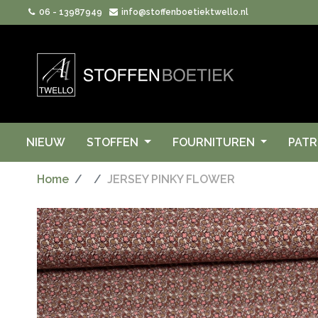
06 - 13987949
info@stoffenboetiektwello.nl
NIEUW
STOFFEN
FOURNITUREN
PAT
Home
JERSEY PINKY FLOWER