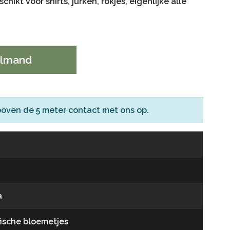
chikt voor shirts, jurken, rokjes, eigenlijke alle
elmand
boven de 5 meter
contact
met ons op.
a
fische bloemetjes