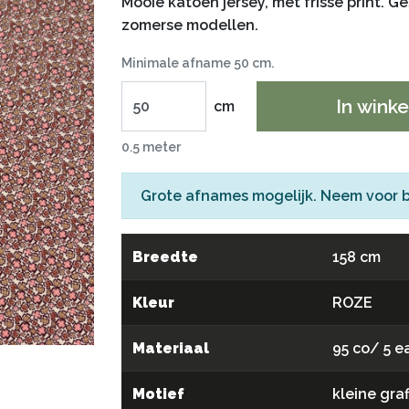
Mooie katoen jersey, met frisse print. Ges
zomerse modellen.
Minimale afname 50 cm.
In wink
cm
0.5 meter
Grote afnames mogelijk. Neem voor 
Breedte
158 cm
Kleur
ROZE
Materiaal
95 co/ 5 e
Motief
kleine gra