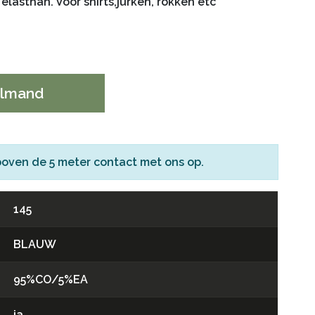
elasthan. Voor shirts,jurken, rokken etc
elmand
boven de 5 meter
contact
met ons op.
145
BLAUW
95%CO/5%EA
ja