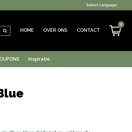
Select Language
▼
0
HOME
OVER ONS
CONTACT
Zoeken
OUPONS
Inspiratie
Blue