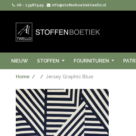
06 - 13987949
info@stoffenboetiektwello.nl
NIEUW
STOFFEN
FOURNITUREN
PAT
Home
Jersey Graphic Blue