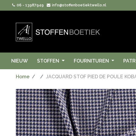
06 - 13987949
info@stoffenboetiektwello.nl
NIEUW
STOFFEN
FOURNITUREN
PAT
Home
JACQUARD STOF PIED DE POULE KOB