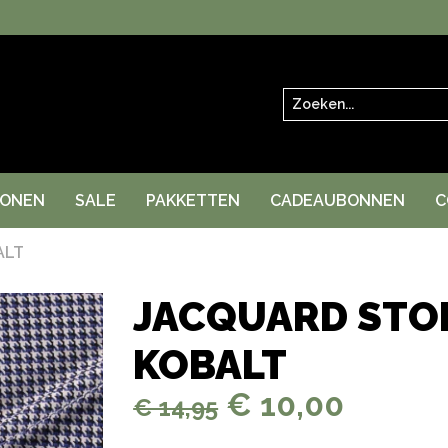
Zoeken
RONEN
SALE
PAKKETTEN
CADEAUBONNEN
C
ALT
JACQUARD STOF
KOBALT
€ 10,00
€ 14,95