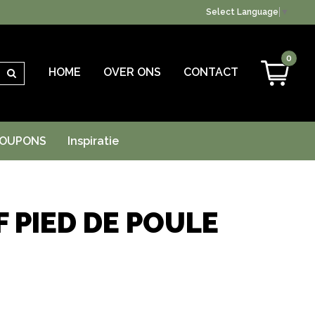
Select Language
▼
0
HOME
OVER ONS
CONTACT
Zoeken
OUPONS
Inspiratie
 PIED DE POULE