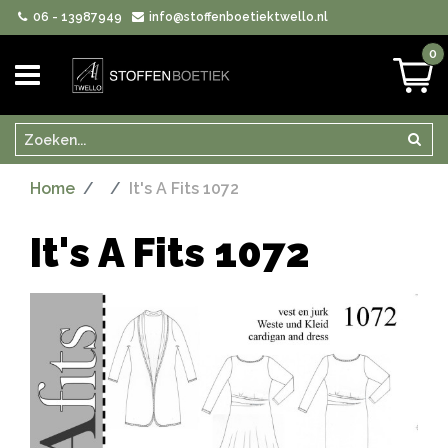
06 - 13987949
info@stoffenboetiektwello.nl
0
Zoeken
Zoek
Home
It's A Fits 1072
It's A Fits 1072