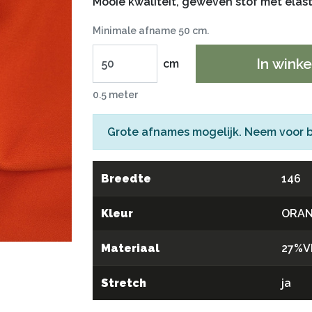
Mooie kwaliteit, geweven stof met elast
Minimale afname 50 cm.
In wink
cm
0.5 meter
Grote afnames mogelijk. Neem voor 
Breedte
146
Kleur
ORAN
Materiaal
27%V
Stretch
ja