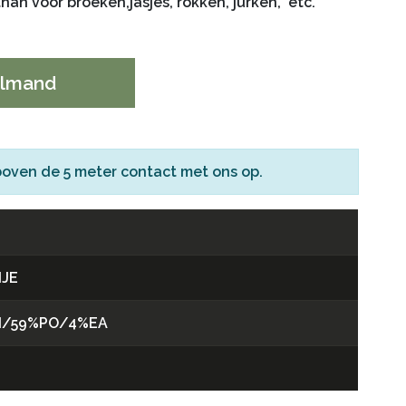
han voor broeken,jasjes, rokken, jurken, etc.
elmand
boven de 5 meter
contact
met ons op.
JE
I/59%PO/4%EA