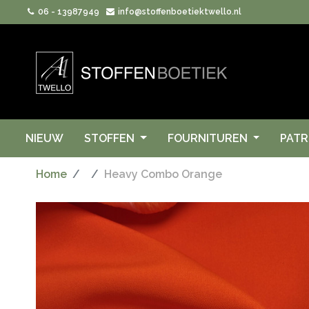
06 - 13987949
info@stoffenboetiektwello.nl
NIEUW
STOFFEN
FOURNITUREN
PAT
Home
Heavy Combo Orange