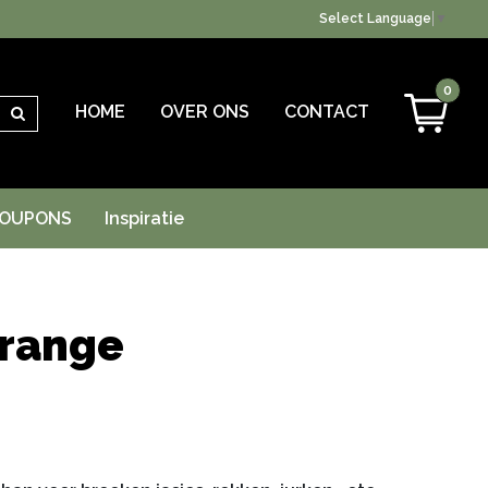
Select Language
▼
0
HOME
OVER ONS
CONTACT
Zoeken
OUPONS
Inspiratie
range