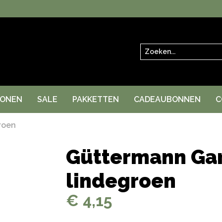
Zoeken
RONEN
SALE
PAKKETTEN
CADEAUBONNEN
C
roen
Güttermann Gar
lindegroen
€ 4,15