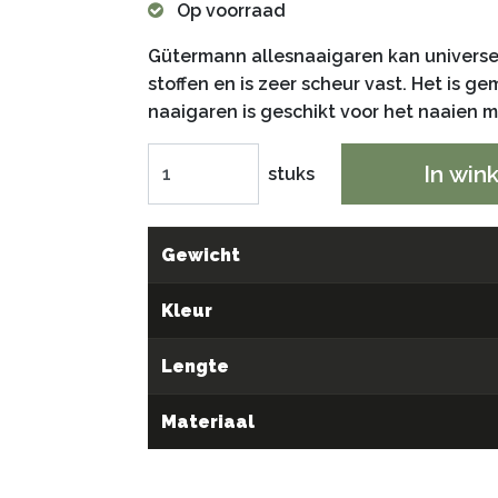
Op voorraad
Gütermann allesnaaigaren kan universe
stoffen en is zeer scheur vast. Het is 
naaigaren is geschikt voor het naaien
In win
stuks
Gewicht
Kleur
Lengte
Materiaal