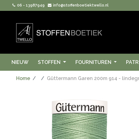
06 - 13987949
info@stoffenboetiektwello.nl
NIEUW
STOFFEN
FOURNITUREN
PAT
Home
Güttermann Garen 200m 914 - lindeg