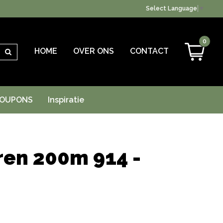
Select Language
▼
0
HOME
OVER ONS
CONTACT
Zoeken
OUPONS
Inspiratie
en 200m 914 -