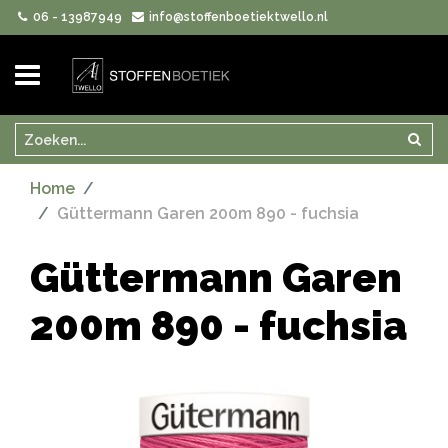
06 - 13987949
info@stoffenboetiektwello.nl
Zoeken
Zoek
Home
Güttermann Garen 200m 890 - fuchsia
Güttermann Garen
200m 890 - fuchsia