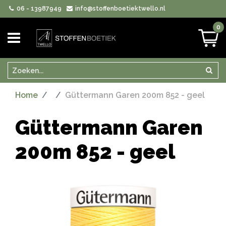
06 - 13987949
info@stoffenboetiektwello.nl
0
Zoeken
Zoek
Home
Güttermann Garen 200m 852 - geel
Güttermann Garen
200m 852 - geel