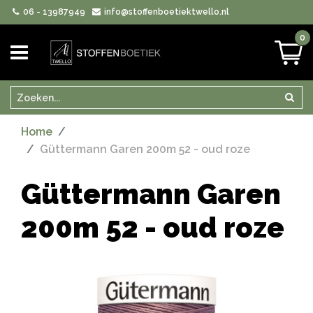
06 - 13987949
info@stoffenboetiektwello.nl
0
Zoeken
Zoek
Home
Güttermann Garen 200m 52 - oud roze
Güttermann Garen
200m 52 - oud roze