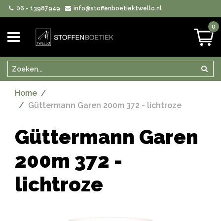
06 - 13987949
info@stoffenboetiektwello.nl
0
Zoeken
Zoek
Home
Güttermann Garen 200m 372 - lichtroze
Güttermann Garen
200m 372 -
lichtroze