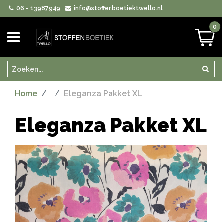
06 - 13987949
info@stoffenboetiektwello.nl
0
Zoeken
Zoek
Home
Eleganza Pakket XL
Eleganza Pakket XL